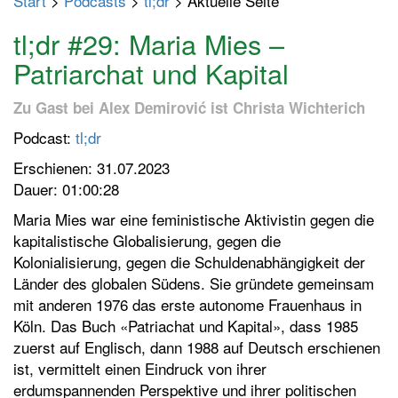
Start
>
Podcasts
>
tl;dr
> Aktuelle Seite
p
t
tl;dr #29: Maria Mies –
m
Patriarchat und Kapital
e
n
Zu Gast bei Alex Demirović ist Christa Wichterich
ü
Podcast:
tl;dr
e
i
Erschienen: 31.07.2023
n
Dauer: 01:00:28
-
Maria Mies war eine feministische Aktivistin gegen die
/
kapitalistische Globalisierung, gegen die
a
Kolonialisierung, gegen die Schuldenabhängigkeit der
u
Länder des globalen Südens. Sie gründete gemeinsam
s
mit anderen 1976 das erste autonome Frauenhaus in
s
Köln. Das Buch «Patriachat und Kapital», dass 1985
c
zuerst auf Englisch, dann 1988 auf Deutsch erschienen
h
ist, vermittelt einen Eindruck von ihrer
a
erdumspannenden Perspektive und ihrer politischen
l